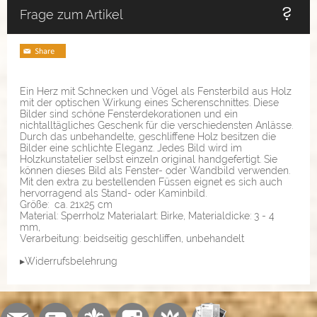
Frage zum Artikel
Ein Herz mit Schnecken und Vögel als Fensterbild aus Holz
mit der optischen Wirkung eines Scherenschnittes. Diese
Bilder sind schöne Fensterdekorationen und ein
nichtalltägliches Geschenk für die verschiedensten Anlässe.
Durch das unbehandelte, geschliffene Holz besitzen die
Bilder eine schlichte Eleganz. Jedes Bild wird im
Holzkunstatelier selbst einzeln original handgefertigt. Sie
können dieses Bild als Fenster- oder Wandbild verwenden.
Mit den extra zu bestellenden Füssen eignet es sich auch
hervorragend als Stand- oder Kaminbild.
Größe: ca. 21x25 cm
Material: Sperrholz Materialart: Birke, Materialdicke: 3 - 4
mm,
Verarbeitung: beidseitig geschliffen, unbehandelt
▸Widerrufsbelehrung