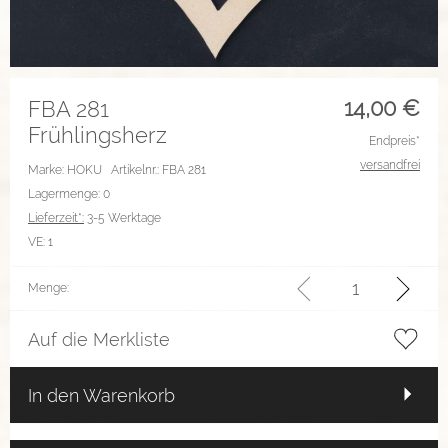
14,00
€
FBA 281
Frühlingsherz
Endpreis*
versandfrei
Marke: HOKU
Artikelnr.: FBA 281
Lagermenge: 0
Lieferzeit*:
3-5 Werktage
VE:
1
Menge:
Auf die Merkliste
In den Warenkorb