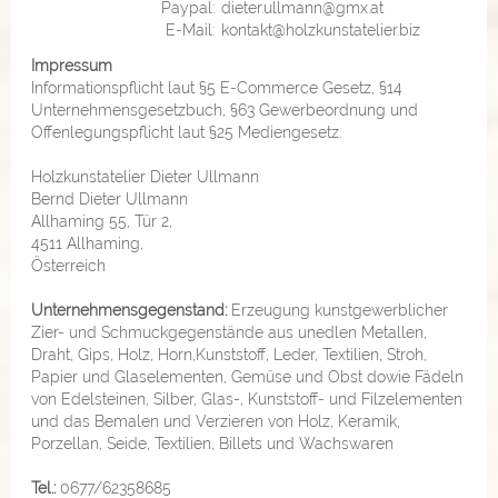
Paypal:
dieter.ullmann@gmx.at
E-Mail:
kontakt@holzkunstatelier.biz
Impressum
Informationspflicht laut §5 E-Commerce Gesetz, §14
Unternehmensgesetzbuch, §63 Gewerbeordnung und
Offenlegungspflicht laut §25 Mediengesetz.
Holzkunstatelier Dieter Ullmann
Bernd Dieter Ullmann
Allhaming 55, Tür 2,
4511 Allhaming,
Österreich
Unternehmensgegenstand:
Erzeugung kunstgewerblicher
Zier- und Schmuckgegenstände aus unedlen Metallen,
Draht, Gips, Holz, Horn,Kunststoff, Leder, Textilien, Stroh,
Papier und Glaselementen, Gemüse und Obst dowie Fädeln
von Edelsteinen, Silber, Glas-, Kunststoff- und Filzelementen
und das Bemalen und Verzieren von Holz, Keramik,
Porzellan, Seide, Textilien, Billets und Wachswaren
Tel.:
0677/62358685