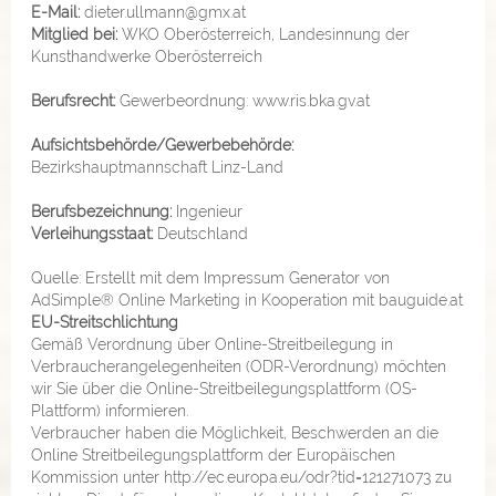
E-Mail:
dieter.ullmann@gmx.at
Mitglied bei:
WKO Oberösterreich, Landesinnung der
Kunsthandwerke Oberösterreich
Berufsrecht:
Gewerbeordnung: www.ris.bka.gv.at
Aufsichtsbehörde/Gewerbebehörde:
Bezirkshauptmannschaft Linz-Land
Berufsbezeichnung:
Ingenieur
Verleihungsstaat:
Deutschland
Quelle: Erstellt mit dem Impressum Generator von
AdSimple® Online Marketing
in Kooperation mit
bauguide.at
EU-Streitschlichtung
Gemäß Verordnung über Online-Streitbeilegung in
Verbraucherangelegenheiten (ODR-Verordnung) möchten
wir Sie über die Online-Streitbeilegungsplattform (OS-
Plattform) informieren.
Verbraucher haben die Möglichkeit, Beschwerden an die
Online Streitbeilegungsplattform der Europäischen
Kommission unter
http://ec.europa.eu/odr?tid=121271073
zu