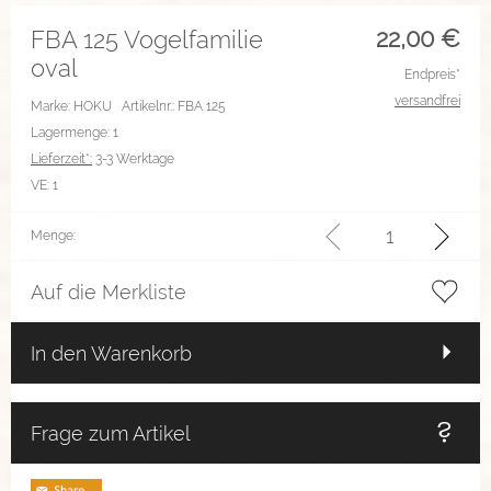
22,00
€
FBA 125 Vogelfamilie
oval
Endpreis*
versandfrei
Marke: HOKU
Artikelnr.: FBA 125
Lagermenge: 1
Lieferzeit*:
3-3 Werktage
VE:
1
Menge:
Auf die Merkliste
In den Warenkorb
Frage zum Artikel