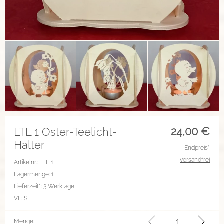
24,00
€
LTL 1 Oster-Teelicht-
Halter
Endpreis*
versandfrei
Artikelnr.: LTL 1
Lagermenge: 1
Lieferzeit*:
3 Werktage
VE:
St
Menge: