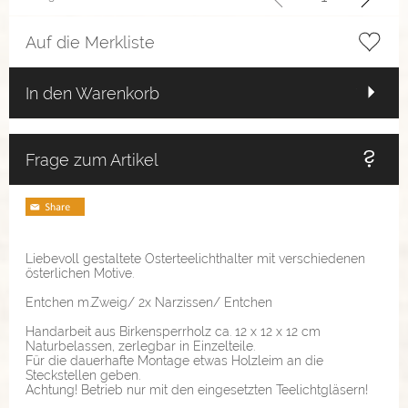
Auf die Merkliste
In den Warenkorb
Frage zum Artikel
Liebevoll gestaltete Osterteelichthalter mit verschiedenen
österlichen Motive.
Entchen m.Zweig/ 2x Narzissen/ Entchen
Handarbeit aus Birkensperrholz ca. 12 x 12 x 12 cm
Naturbelassen, zerlegbar in Einzelteile.
Für die dauerhafte Montage etwas Holzleim an die
Steckstellen geben.
Achtung! Betrieb nur mit den eingesetzten Teelichtgläsern!