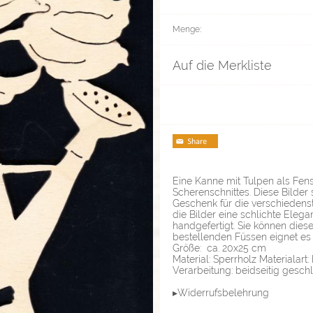
Menge:
Auf die Merkliste
Eine Kanne mit Tulpen als Fens
Scherenschnittes. Diese Bilder
Geschenk für die verschiedens
die Bilder eine schlichte Elegan
handgefertigt. Sie können dies
bestellenden Füssen eignet es
Größe: ca. 20x25 cm
Material: Sperrholz Materialart:
Verarbeitung: beidseitig gesch
▸Widerrufsbelehrung