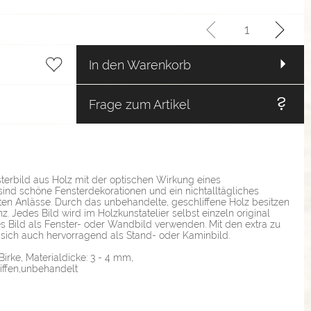
In den Warenkorb
Frage zum Artikel
terbild aus Holz mit der optischen Wirkung eines
 sind schöne Fensterdekorationen und ein nichtalltägliches
ten Anlässe. Durch das unbehandelte, geschliffene Holz besitzen
z. Jedes Bild wird im Holzkunstatelier selbst einzeln original
es Bild als Fenster- oder Wandbild verwenden. Mit den extra zu
 sich auch hervorragend als Stand- oder Kaminbild.
 Birke, Materialdicke: 3 - 4 mm,
liffen,unbehandelt