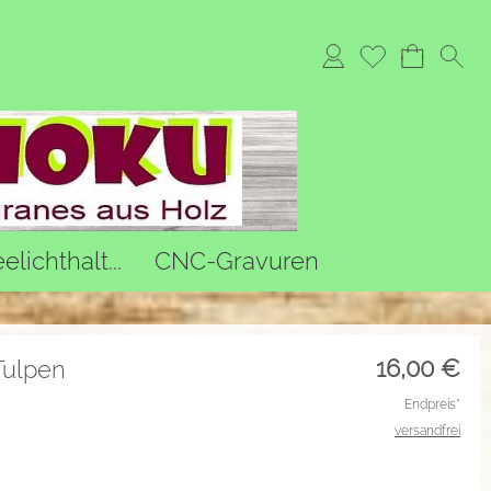
lichthalt...
CNC-Gravuren
16,00
€
Tulpen
Endpreis*
versandfrei