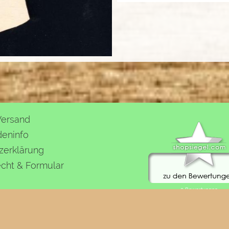
Versand
eninfo
zerklärung
echt & Formular
FLOW® SHOPSOFTWARE