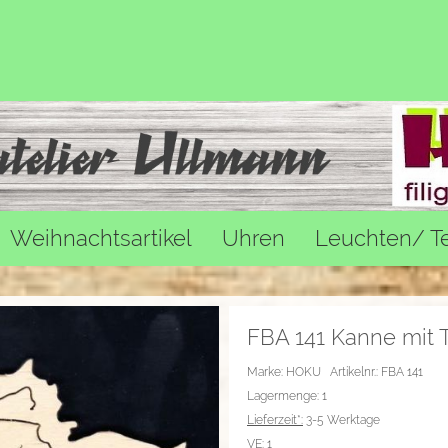
Weihnachtsartikel
Uhren
Leuchten/ Tee
Wand-/ Großdekoratione...
FBA 141 Kanne mit 
Marke: HOKU
Artikelnr.: FBA 141
Lagermenge: 1
Lieferzeit*:
3-5 Werktage
VE:
1