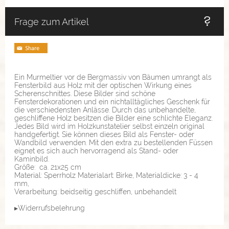
Frage zum Artikel
Ein Murmeltier vor de Bergmassiv von Bäumen umrangt als
Fensterbild aus Holz mit der optischen Wirkung eines
Scherenschnittes. Diese Bilder sind schöne
Fensterdekorationen und ein nichtalltägliches Geschenk für
die verschiedensten Anlässe. Durch das unbehandelte,
geschliffene Holz besitzen die Bilder eine schlichte Eleganz.
Jedes Bild wird im Holzkunstatelier selbst einzeln original
handgefertigt. Sie können dieses Bild als Fenster- oder
Wandbild verwenden. Mit den extra zu bestellenden Füssen
eignet es sich auch hervorragend als Stand- oder
Kaminbild.
Größe: ca. 21x25 cm
Material: Sperrholz Materialart: Birke, Materialdicke: 3 - 4
mm,
Verarbeitung: beidseitig geschliffen, unbehandelt
▸Widerrufsbelehrung