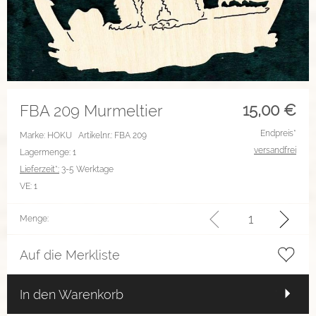
15,00
€
FBA 209 Murmeltier
Endpreis*
Marke: HOKU
Artikelnr.: FBA 209
versandfrei
Lagermenge: 1
Lieferzeit*:
3-5 Werktage
VE:
1
Menge:
Auf die Merkliste
In den Warenkorb